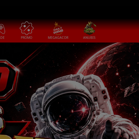
ADE
PROMO
MEGAGACOR
ANUBIS