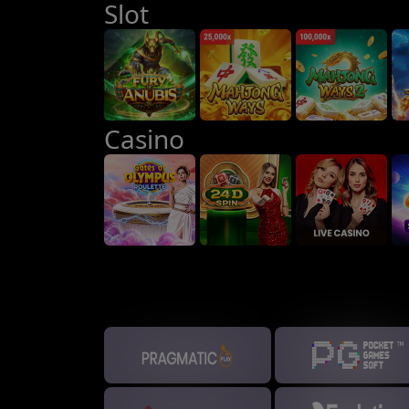
Slot
Casino