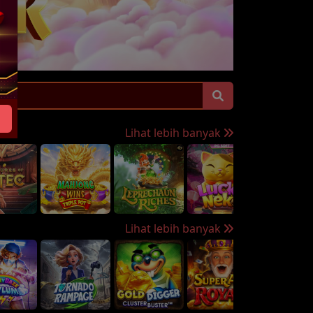
Lihat lebih banyak
Lihat lebih banyak