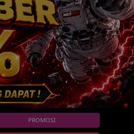
PROMOSI