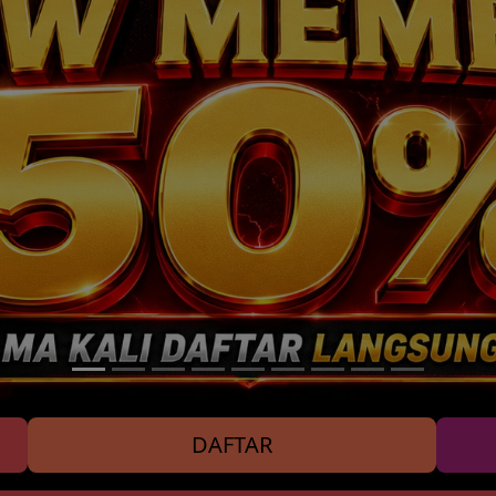
DAFTAR