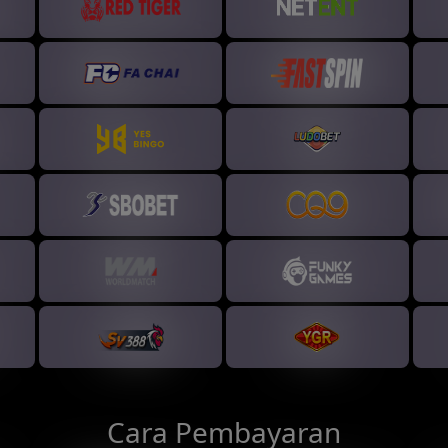
Cara Pembayaran