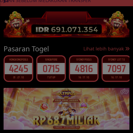
 SEBELUM MELAKUKAN TRANSFER
Pasaran Togel
Lihat lebih banyak
SINGAPORE
SYDNEYPOOLS
SYDNEY LOTTO
HONGKONG LOTTO
0715
4816
7097
1739
TUTUP
16 : 17 : 09
16 : 17 : 09
01 : 32 : 09