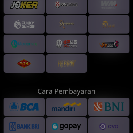
Cara Pembayaran