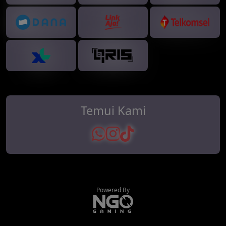
Temui Kami
Powered By