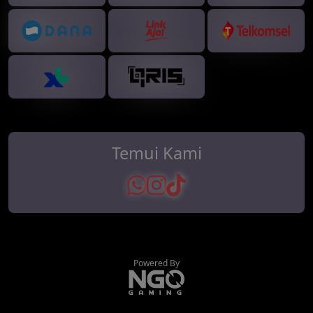
Temui Kami
Powered By