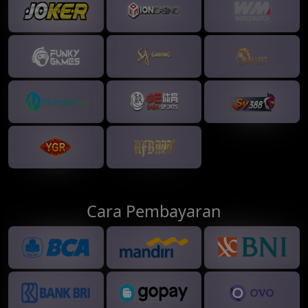
Cara Pembayaran