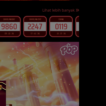
Lihat lebih banyak
CAROLINA EVE
CHINA
JAPAN
KENTUCKY EVE
2247
0119
1581
7029
17 : 42 : 34
22 : 37 : 34
00 : 32 : 34
17 : 22 : 34