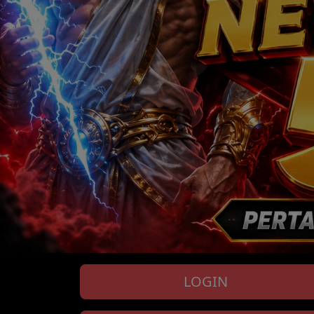
LOGIN