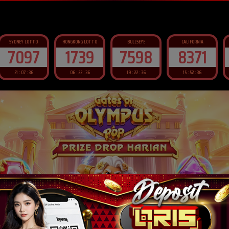
HONGKONG LOTTO
BULLSEYE
CALIFORNIA
CAROLINADAY
1739
7598
8371
9860
06 : 22 : 34
19 : 22 : 34
15 : 52 : 34
09 : 22 : 34