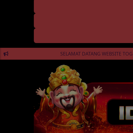
SELAMAT DATANG WEBSITE TOGEL & SLOT NGO500 , SI