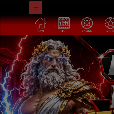
HOME
SLOT
CASINO
SPOR