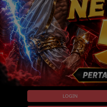
LOGIN