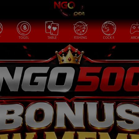
T
TOGEL
TABLE
FISHING
COCK F.
ARC