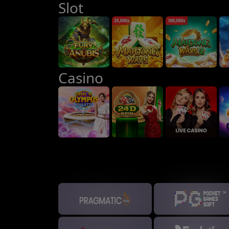
Slot
Casino