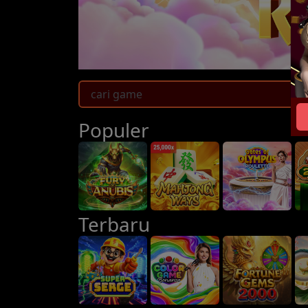
Populer
Terbaru