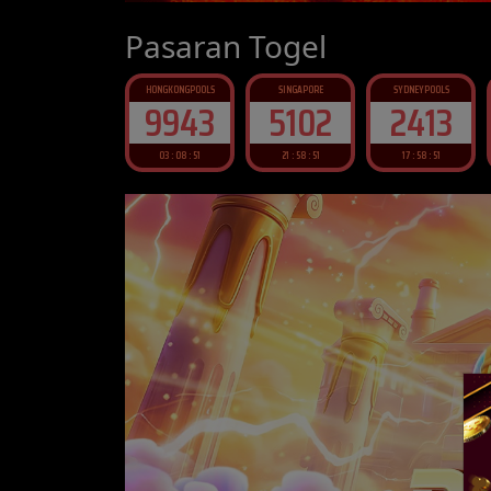
Pasaran Togel
HONGKONGPOOLS
SINGAPORE
SYDNEYPOOLS
SYDNEY LOTTO
9943
5102
2413
1377
03 : 08 : 49
21 : 58 : 49
17 : 58 : 49
17 : 58 : 49