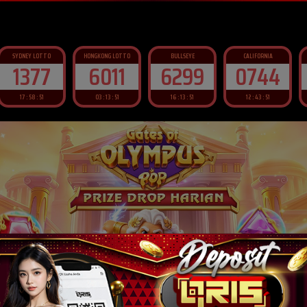
HONGKONG LOTTO
BULLSEYE
CALIFORNIA
CAROLINADAY
6011
6299
0744
6936
03 : 13 : 49
16 : 13 : 49
12 : 43 : 49
06 : 13 : 49