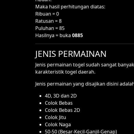
Maka hasil perhitungan diatas:
Ribuan = 0
Ratusan = 8
Puluhan = 85
Hasilnya = buka
0885
JENIS PERMAINAN
Jenis permainan togel sudah sangat banya
karakteristik togel daerah.
Jenis permainan yang disajikan disini adalah
4D, 3D dan 2D
Colok Bebas
Colok Bebas 2D
Colok Jitu
Colok Naga
50-50 (Besar-Kecil-Ganjil-Genap)